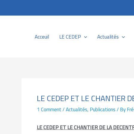
Skip
Post
to
navigation
content
Acceuil
LE CEDEP
Actualités
LE CEDEP ET LE CHANTIER D
1 Comment
/
Actualités
,
Publications
/ By
Fré
LE CEDEP ET LE CHANTIER DE LA DECENT