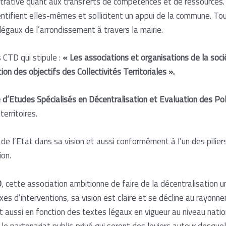
strative quant aux transferts de compétences et de ressources.
dentifient elles-mêmes et sollicitent un appui de la commune. Tou
gaux de l’arrondissement à travers la mairie.
 CTD qui stipule :
« Les associations et organisations de la socié
tion des objectifs des Collectivités Territoriales ».
 d’Etudes Spécialisés en Décentralisation et Evaluation des Po
erritoires.
e l’Etat dans sa vision et aussi conformément à l’un des pilier
ion.
0
, cette association ambitionne de faire de la décentralisation 
s axes d’interventions, sa vision est claire et se décline au rayo
et aussi en fonction des textes légaux en vigueur au niveau na
 partenariat public-privé qui seront des leviers autour desquel