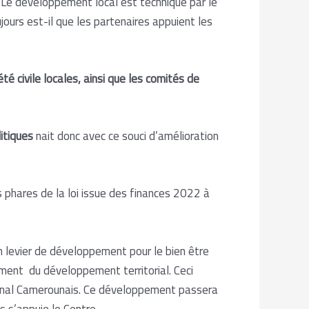
 Le développement local est technique par le
jours est-il que les partenaires appuient les
té civile locales, ainsi que les comités de
litiques
nait donc avec ce souci d’amélioration
s phares de la loi issue des finances 2022 à
un levier de développement pour le bien être
nnement du développement territorial. Ceci
tional Camerounais. Ce développement passera
s s’appuie le Centre.