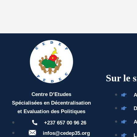
Sur le s
Centre D’Etudes
A
Spécialisées en Décentralisation
D
et Evaluation des Politiques
A
+237 657 00 96 26
infos@cedep35.org
L