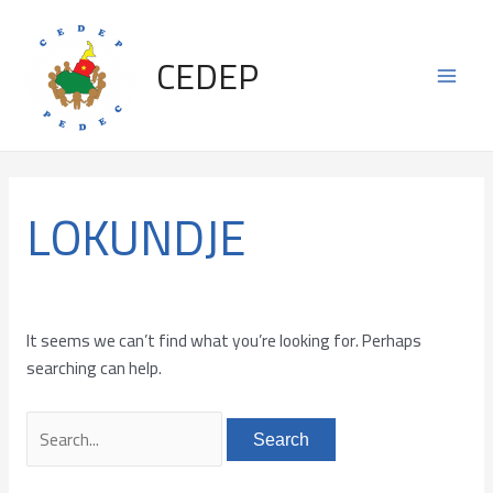
Skip
Search
Main
to
for:
CEDEP
content
Men
LOKUNDJE
It seems we can’t find what you’re looking for. Perhaps
searching can help.