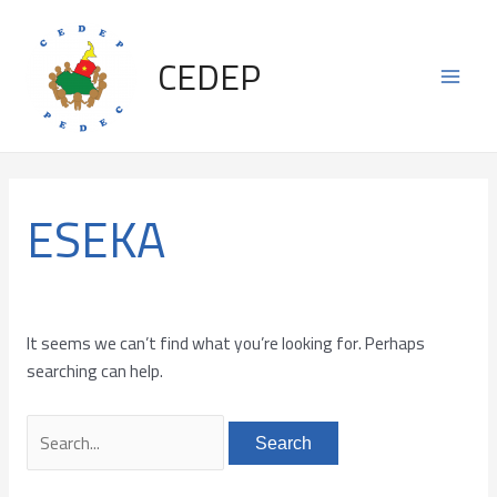
Skip
Search
Main
to
for:
CEDEP
content
Men
ESEKA
It seems we can’t find what you’re looking for. Perhaps
searching can help.