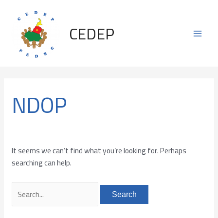
Skip
Search
Main
to
for:
CEDEP
content
Men
NDOP
It seems we can’t find what you’re looking for. Perhaps
searching can help.