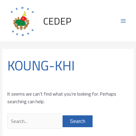
Skip
Search
Main
to
for:
CEDEP
content
Men
KOUNG-KHI
It seems we can’t find what you’re looking for. Perhaps
searching can help.