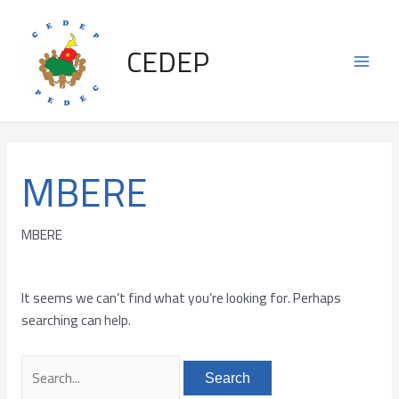
Skip
Search
Main
to
for:
CEDEP
content
Men
MBERE
MBERE
It seems we can’t find what you’re looking for. Perhaps
searching can help.