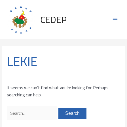
Skip
Search
Main
to
for:
CEDEP
content
Men
LEKIE
It seems we can’t find what you’re looking for. Perhaps
searching can help.