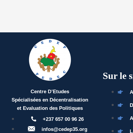
Sur le s
Centre D’Etudes
A
Spécialisées en Décentralisation
D
et Evaluation des Politiques
A
+237 657 00 96 26
infos@cedep35.org
L