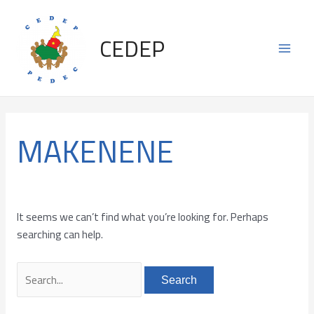
Skip
Search
Main
to
for:
CEDEP
content
Men
MAKENENE
It seems we can’t find what you’re looking for. Perhaps
searching can help.