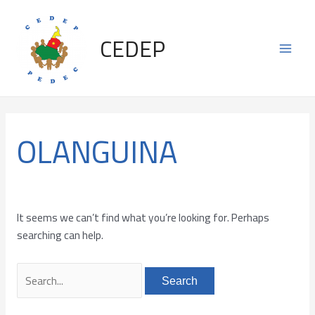
Skip
Search
Main
to
for:
CEDEP
content
Men
OLANGUINA
It seems we can’t find what you’re looking for. Perhaps
searching can help.