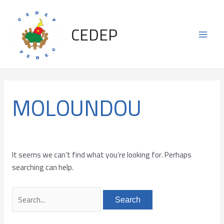
Skip
Search
Main
to
for:
CEDEP
content
Men
MOLOUNDOU
It seems we can’t find what you’re looking for. Perhaps
searching can help.