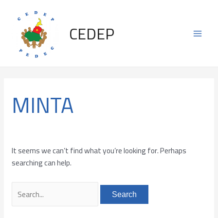
Skip
Search
Main
to
for:
CEDEP
content
Men
MINTA
It seems we can’t find what you’re looking for. Perhaps
searching can help.