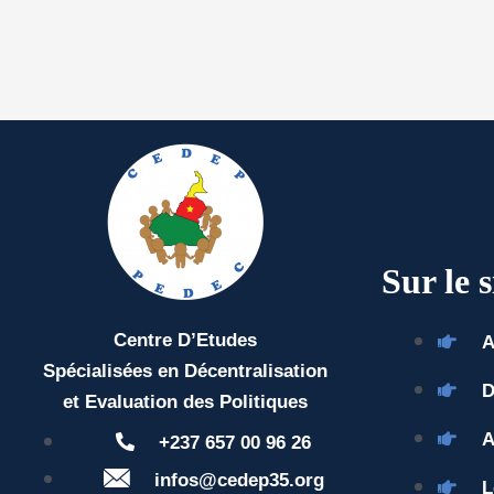
Sur le s
Centre D’Etudes
A
Spécialisées en Décentralisation
D
et Evaluation des Politiques
A
+237 657 00 96 26
infos@cedep35.org
L