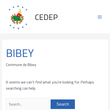
Skip
Search
Main
to
for:
CEDEP
content
Men
BIBEY
Commune de Bibey
It seems we can’t find what you’re looking for. Perhaps
searching can help.