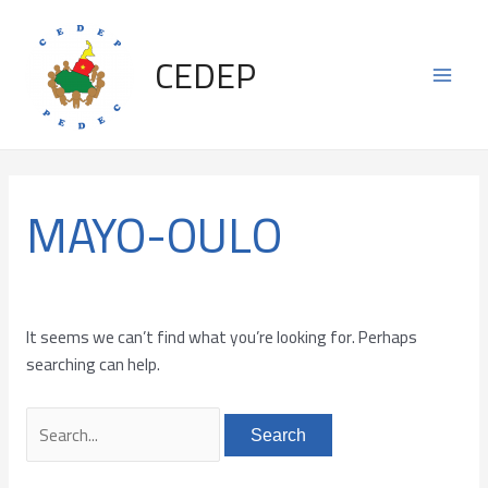
Skip
Search
Main
to
for:
CEDEP
content
Men
MAYO-OULO
It seems we can’t find what you’re looking for. Perhaps
searching can help.