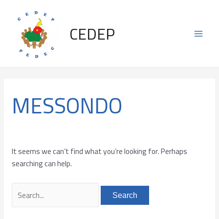
Skip
Search
Main
to
for:
CEDEP
content
Men
MESSONDO
It seems we can’t find what you’re looking for. Perhaps
searching can help.