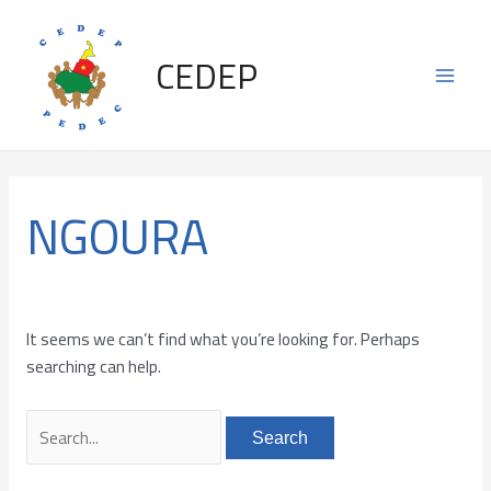
Skip
Search
Main
to
for:
CEDEP
content
Men
NGOURA
It seems we can’t find what you’re looking for. Perhaps
searching can help.