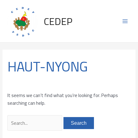
Skip
Search
Main
to
for:
CEDEP
content
Men
HAUT-NYONG
It seems we can’t find what you’re looking for. Perhaps
searching can help.