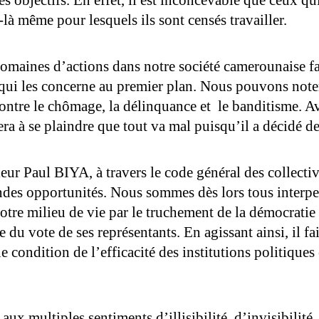
ses objectifs. En effet, il est inconcevable que ceux qu
-là même pour lesquels ils sont censés travailler.
maines d’actions dans notre société camerounaise fait
 ce qui les concerne au premier plan. Nous pouvons not
 contre le chômage, la délinquance et le banditisme. Ave
ra à se plaindre que tout va mal puisqu’il a décidé de 
ur Paul BIYA, à travers le code général des collectivit
des opportunités. Nous sommes dès lors tous interpell
tre milieu de vie par le truchement de la démocratie p
 du vote de ses représentants. En agissant ainsi, il fai
 condition de l’efficacité des institutions politiques 
 aux multiples sentiments d’illisibilité, d’invisibilit