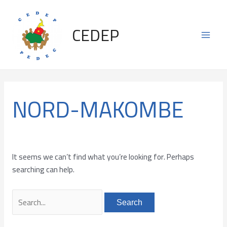
Skip
Search
Main
to
for:
CEDEP
content
Men
NORD-MAKOMBE
It seems we can’t find what you’re looking for. Perhaps
searching can help.