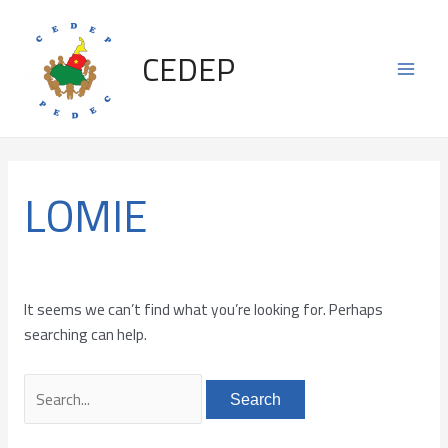
Skip
Search
Main
to
for:
CEDEP
content
Men
LOMIE
It seems we can’t find what you’re looking for. Perhaps
searching can help.