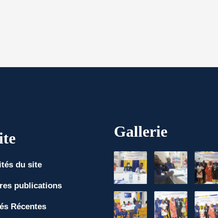
Gallerie
ite
ités du site
res publications
tés Récentes