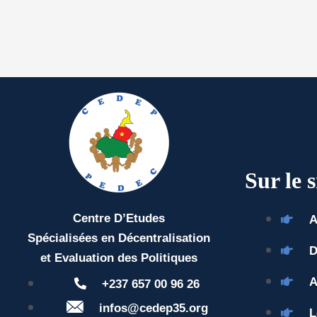
Sur le s
Centre D’Etudes
A
Spécialisées en Décentralisation
D
et Evaluation des Politiques
A
+237 657 00 96 26
infos@cedep35.org
L