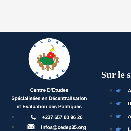
Sur le s
Centre D’Etudes
A
Spécialisées en Décentralisation
D
et Evaluation des Politiques
A
+237 657 00 96 26
infos@cedep35.org
L