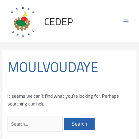
Skip
Search
Main
to
for:
CEDEP
content
Men
MOULVOUDAYE
It seems we can’t find what you’re looking for. Perhaps
searching can help.