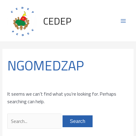
Skip
Search
Main
to
for:
CEDEP
content
Men
NGOMEDZAP
It seems we can’t find what you’re looking for. Perhaps
searching can help.