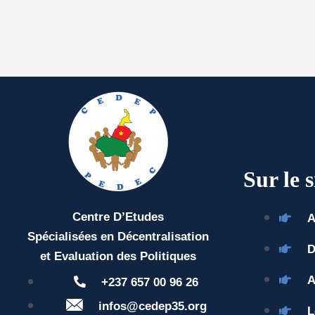
Sur le s
Centre D’Etudes
A
Spécialisées en Décentralisation
D
et Evaluation des Politiques
A
+237 657 00 96 26
infos@cedep35.org
L