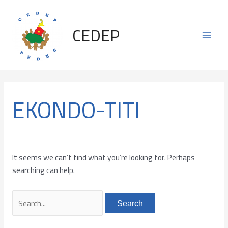
Skip
Search
Main
to
for:
CEDEP
content
Men
EKONDO-TITI
It seems we can’t find what you’re looking for. Perhaps
searching can help.