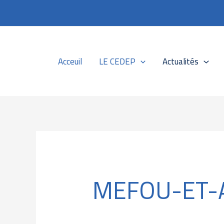
Skip
Search
to
for:
content
Acceuil
LE CEDEP
Actualités
MEFOU-ET-