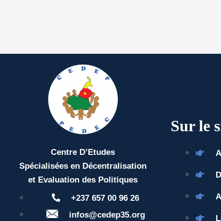
Sur le s
Centre D’Etudes
A
Spécialisées en Décentralisation
D
et Evaluation des Politiques
A
+237 657 00 96 26
infos@cedep35.org
L