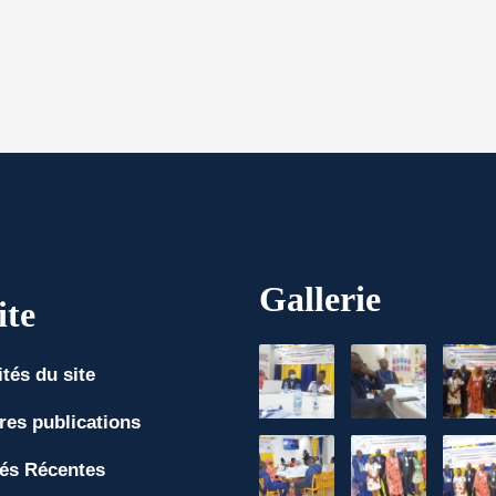
Gallerie
ite
ités du site
res publications
tés Récentes