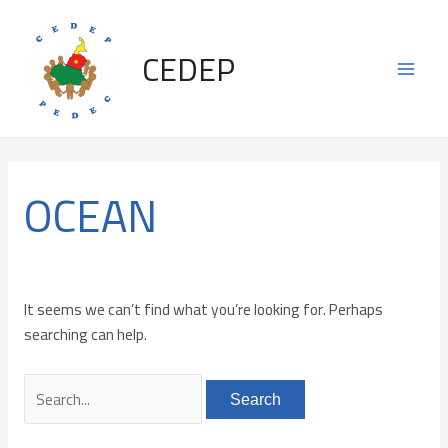
Skip
Search
Main
to
for:
CEDEP
content
Men
OCEAN
It seems we can’t find what you’re looking for. Perhaps
searching can help.