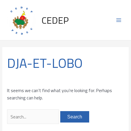
Skip
Search
Main
to
for:
CEDEP
content
Men
DJA-ET-LOBO
It seems we can’t find what you’re looking for. Perhaps
searching can help.