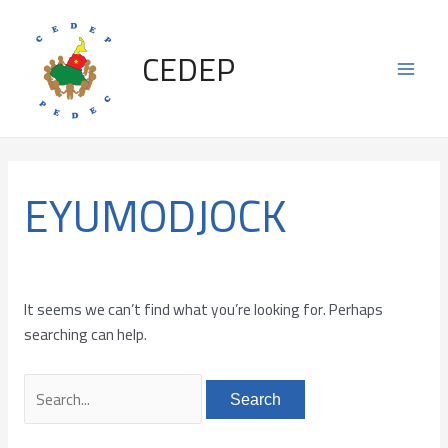
Skip
Search
Main
to
for:
CEDEP
content
Men
EYUMODJOCK
It seems we can’t find what you’re looking for. Perhaps
searching can help.