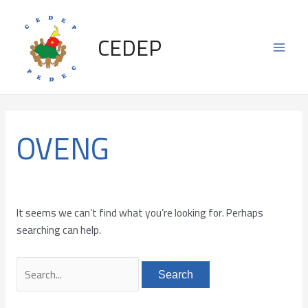
Skip
Search
Main
to
for:
CEDEP
content
Men
OVENG
It seems we can’t find what you’re looking for. Perhaps
searching can help.