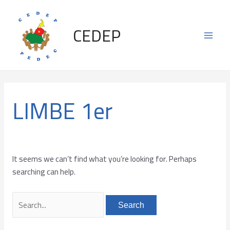
Skip
Search
Main
to
for:
CEDEP
content
Men
LIMBE 1er
It seems we can’t find what you’re looking for. Perhaps
searching can help.