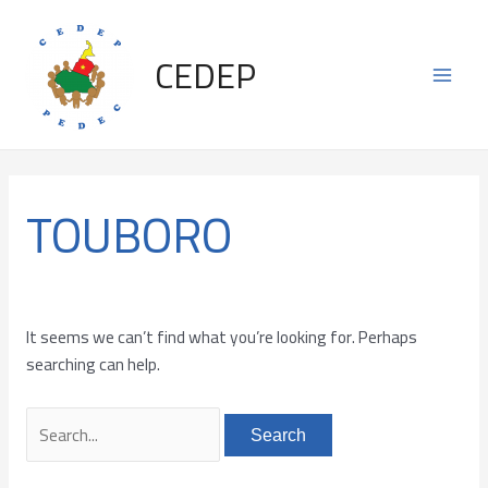
Skip
Search
Main
to
for:
CEDEP
content
Men
TOUBORO
It seems we can’t find what you’re looking for. Perhaps
searching can help.