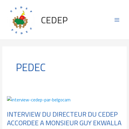
Skip
Main
to
CEDEP
content
Men
PEDEC
INTERVIEW
DU
INTERVIEW DU DIRECTEUR DU CEDEP
DIRECTEUR
ACCORDEE A MONSIEUR GUY EKWALLA
DU
CEDEP